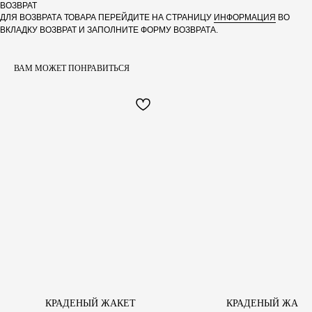
ВОЗВРАТ
ДЛЯ ВОЗВРАТА ТОВАРА ПЕРЕЙДИТЕ НА СТРАНИЦУ
ИНФОРМАЦИЯ
ВО
ВКЛАДКУ ВОЗВРАТ И ЗАПОЛНИТЕ ФОРМУ ВОЗВРАТА.
МЕНЮ
ИНФОРМАЦИЯ
ГЛАВНАЯ
ДОСТАВКА
ВАМ МОЖЕТ ПОНРАВИТЬСЯ
КАТАЛОГ
ВОЗВРАТ
О БРЕНДЕ
КАК СДЕЛАТЬ ЗАКАЗ
НОВОСТИ
УХОД
ИНФОРМАЦИЯ
ОПЛАТА
КОНТАКТЫ
ЗАПРЕЩЁННАЯ
СОЦ.СЕТЬ
+7(961) 227 80 29
ПО ВОПРОСАМ СОТРУДНИЧЕСТВА
INFO@INTENTE.DESIGN
ПОДПИСАТЬСЯ НА РАССЫЛКУ
КРАДЕНЫЙ ЖАКЕТ
КРАДЕНЫЙ ЖАКЕ
Нажимая "Отправить", я даю согласие на обработку
Персональных Данных
,