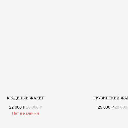
КОНТАКТЫ
ЗАПРЕЩЁННАЯ
КРАДЕНЫЙ ЖАКЕТ
ГРУЗИНСКИЙ ЖА
СОЦ.СЕТЬ
+7(961) 227 80 29
22 000
₽
26 000
₽
25 000
₽
28 000
ПО ВОПРОСАМ СОТРУДНИЧЕСТВА
Нет в наличии
INFO@INTENTE.DESIGN