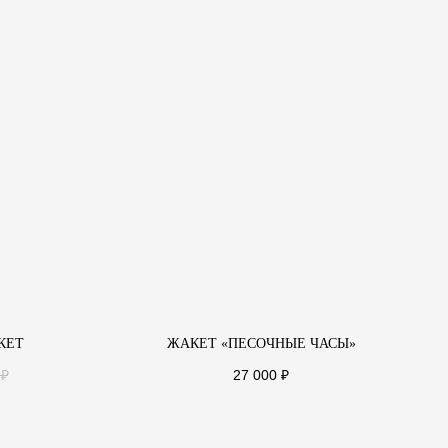
ПОДПИСАТЬСЯ НА РАССЫЛКУ
КЕТ
ЖАКЕТ «ПЕСОЧНЫЕ ЧАСЫ»
₽
27 000
₽
Нажимая "Отправить", я даю согласие на обработку
Персональных Данных
, согласие на
рассылку
в соответствии
с условиями
Политики Конфиденциальности