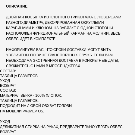
ОПИСАНИЕ
:
ДВОЙНАЯ КОСЫНКА ИЗ ПЛОТНОГО ТРИКОТАЖА С ЛЮВЕРСАМИ
РАЗНОГО ДИАМЕТРА, ДЕКОРИРОВАННАЯ ОКРУГЛЫМИ
КАРАБИНАМИ И КЛЮЧОМ. НА ЗАВЯЗКЕ С ОДНОЙ СТОРОНЫ
РАСПОЛОЖЕН ФУНКЦИОНАЛЬНЫЙ КАРМАН НА МОЛНИИ. ВЕСЬ
ОБВЕС ИДЕТ В КОМПЛЕКТЕ.
ИНФОРМИРУЕМ ВАС, ЧТО СРОКИ ДОСТАВКИ МОГУТ БЫТЬ
УВЕЛИЧЕНЫ ПО ВИНЕ ТРАНСПОРТНЫХ СЛУЖБ. ЕСЛИ ВАМ
НЕОБХОДИМА ЭКСТРЕННАЯ ДОСТАВКА В КОНКРЕТНЫЕ ДАТЫ,
СВЯЖИТЕСЬ С НАМИ В МЕССЕНДЖЕРАХ.
СОСТАВ:
ТАБЛИЦА РАЗМЕРОВ:
УХОД
ВОЗВРАТ
СОСТАВ:
МАТЕРИАЛ ВЕРХА - 100% ХЛОПОК.
ТАБЛИЦА РАЗМЕРОВ:
ПОДХОДИТ НА ЛЮБОЙ ОБХВАТ ГОЛОВЫ.
НА МОДЕЛИ РАЗМЕР OS.
УХОД
ДЕЛИКАТНАЯ СТИРКА НА РУКАХ, ПРЕДВАРИТЕЛЬНО УБРАТЬ ОБВЕС.
ВОЗВРАТ