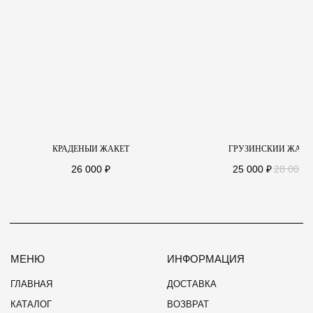
INFO@INTENTE.DESIGN
ПОДПИСАТЬСЯ НА РАССЫЛКУ
Нажимая "Отправить", я даю согласие на обработку
Персональных Данных
,
согласие на
рассылку
в соответствии с условиями
Политики
Конфиденциальности
ОФЕРТА
КРАДЕНЫЙ ЖАКЕТ
ГРУЗИНСКИЙ ЖАКЕ
ПОЛИТИКА КОНФИДЕНЦИАЛЬНОСТИ
26 000
₽
25 000
₽
28 000
₽
© 2026 INTENTÉ
СВЯЗАТЬСЯ С НАМИ
WEBSITE BY OSAM.DESIGN