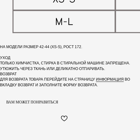
НА МОДЕЛИ РАЗМЕР 42-44 (XS-S), РОСТ 172.
УХОД
МЕНЮ
ИНФОРМАЦИЯ
ТОЛЬКО ХИМЧИСТКА, СТИРКА В СТИРАЛЬНОЙ МАШИНЕ ЗАПРЕЩЕНА.
УТЮЖИТЬ ЧЕРЕЗ ТКАНЬ ИЛИ ДЕЛИКАТНО ОТПАРИВАТЬ.
ГЛАВНАЯ
ДОСТАВКА
ВОЗВРАТ
КАТАЛОГ
ВОЗВРАТ
ДЛЯ ВОЗВРАТА ТОВАРА ПЕРЕЙДИТЕ НА СТРАНИЦУ
ИНФОРМАЦИЯ
ВО
О БРЕНДЕ
КАК СДЕЛАТЬ ЗАКАЗ
ВКЛАДКУ ВОЗВРАТ И ЗАПОЛНИТЕ ФОРМУ ВОЗВРАТА.
НОВОСТИ
УХОД
ИНФОРМАЦИЯ
ОПЛАТА
ВАМ МОЖЕТ ПОНРАВИТЬСЯ
КОНТАКТЫ
ЗАПРЕЩЁННАЯ
СОЦ.СЕТЬ
+7(961) 227 80 29
ПО ВОПРОСАМ СОТРУДНИЧЕСТВА